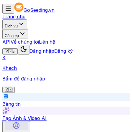
GoSeeding.vn
Trang chủ
Dịch vụ
Công cụ
API
Về chúng tôi
Liên hệ
Đăng nhập
Đăng ký
🇻🇳
vi
K
Khách
Bấm để đăng nhập
🇻🇳
Bảng tin
Tạo Ảnh & Video AI