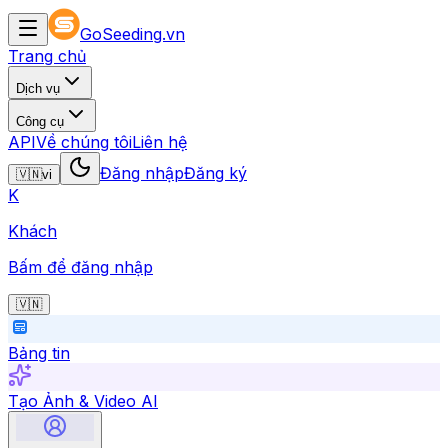
GoSeeding.vn
Trang chủ
Dịch vụ
Công cụ
API
Về chúng tôi
Liên hệ
Đăng nhập
Đăng ký
🇻🇳
vi
K
Khách
Bấm để đăng nhập
🇻🇳
Bảng tin
Tạo Ảnh & Video AI