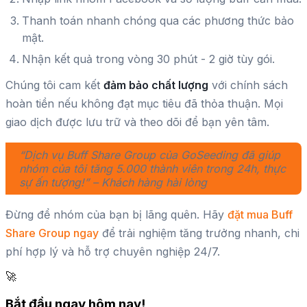
Thanh toán nhanh chóng qua các phương thức bảo
mật.
Nhận kết quả trong vòng 30 phút - 2 giờ tùy gói.
Chúng tôi cam kết
đảm bảo chất lượng
với chính sách
hoàn tiền nếu không đạt mục tiêu đã thỏa thuận. Mọi
giao dịch được lưu trữ và theo dõi để bạn yên tâm.
“Dịch vụ Buff Share Group của GoSeeding đã giúp
nhóm của tôi tăng 5.000 thành viên trong 24h, thực
sự ấn tượng!” – Khách hàng hài lòng
Đừng để nhóm của bạn bị lãng quên. Hãy
đặt mua Buff
Share Group ngay
để trải nghiệm tăng trưởng nhanh, chi
phí hợp lý và hỗ trợ chuyên nghiệp 24/7.
🚀
Bắt đầu ngay hôm nay!