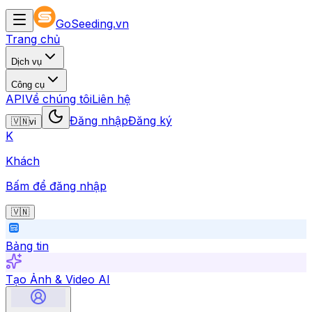
GoSeeding.vn
Trang chủ
Dịch vụ
Công cụ
API
Về chúng tôi
Liên hệ
Đăng nhập
Đăng ký
🇻🇳
vi
K
Khách
Bấm để đăng nhập
🇻🇳
Bảng tin
Tạo Ảnh & Video AI